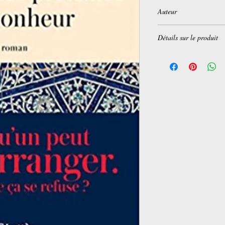
Auteur
Nahal Tajadod
Détails sur le produit
Broché:
400 pages
Editeur :
JC Lattès (24
Collection :
Littérature
Langue :
Français
ISBN-10:
2709647699
ISBN-13:
978-270964