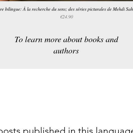
re bilingue: À la recherche du sens; des séries picturales de Mehdi Sa
Quick View
Price
€24.90
To learn more about books and
authors
osts published in this languag