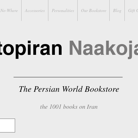
No-Where
Accessories
Personalities
Our Bookstore
Blog
Gift 
topiran
Naakoj
The Persian World Bookstore
the 1001 books on Iran