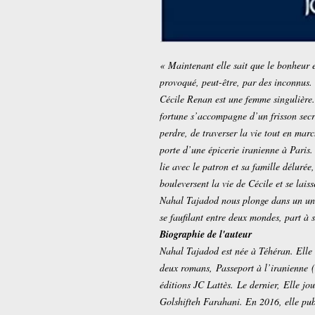
« Maintenant elle sait que le bonheur es
provoqué, peut-être, par des inconnus.
Cécile Renan est une femme singulière. 
fortune s’accompagne d’un frisson secre
perdre, de traverser la vie tout en mar
porte d’une épicerie iranienne à Paris.
lie avec le patron et sa famille délurée,
bouleversent la vie de Cécile et se laiss
Nahal Tajadod nous plonge dans un uni
se faufilant entre deux mondes, part à 
Biographie de l'auteur
Nahal Tajadod est née à Téhéran. Elle
deux romans,
Passeport à l’iranienne
éditions JC Lattès. Le dernier,
Elle jo
Golshifteh Farahani. En 2016, elle pub