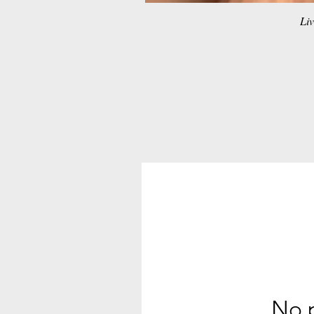
Liv
No p