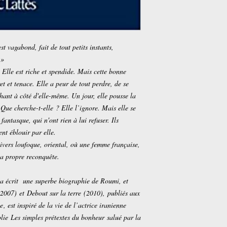
t vagabond, fait de tout petits instants,
 »
Elle est riche et spendide. Mais cette bonne
t et tenace. Elle a peur de tout perdre, de se
chant à côté d'elle-même. Un jour, elle pousse la
 Que cherche-t-elle ? Elle l’ignore. Mais elle se
 fantasque, qui n'ont rien à lui refuser. Ils
ent éblouir par elle.
vers loufoque, oriental, où une femme française,
sa propre reconquête.
 a écrit une superbe biographie de Roumi, et
(2007) et
Debout sur la terre
(2010), publiés aux
ue
, est inspiré de la vie de l’actrice iranienne
lie Les simples prétextes du bonheur salué par la