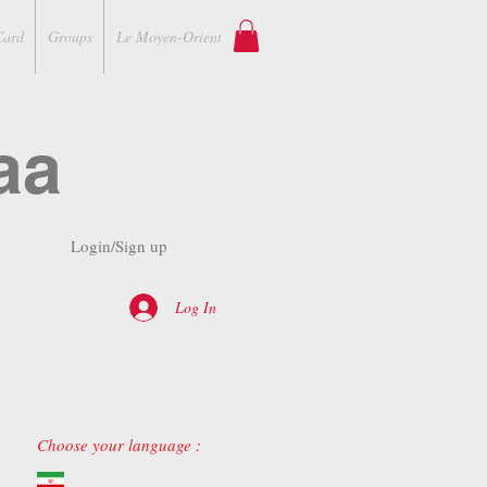
Card
Groups
Le Moyen-Orient
aa
Login/Sign up
Log In
Choose your language :