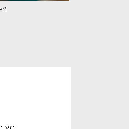
habi
e yet