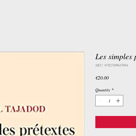
Les simples 
SKU: 9782709647694
Price
€20.00
Quantity
*