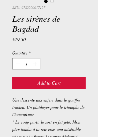
SKU: 9782260017127
Les sirènes de
Bagdad
Price
€19.50
Quantity
*
Add to Cart
Une descente aux enfers dans le gouffre
irakien. Un plaidoyer pour le triomphe de
l'humanisme.
" Le coup parti, le sort en fut jeté. Mon
père tomba à la renverse, son misérable
tricot sur la figure, le ventre décharné,