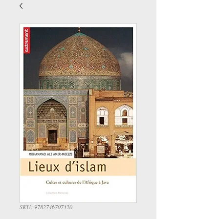
SKU: 9782746707320