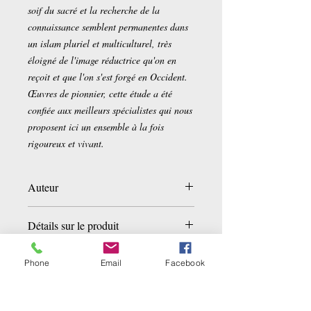
soif du sacré et la recherche de la
connaissance semblent permanentes dans
un islam pluriel et multiculturel, très
éloigné de l'image réductrice qu'on en
reçoit et que l'on s'est forgé en Occident.
Œuvres de pionnier, cette étude a été
confiée aux meilleurs spécialistes qui nous
proposent ici un ensemble à la fois
rigoureux et vivant.
Auteur
Mohammad-Ali Amir-Moezzi
Détails sur le produit
Collectif
Broché:
351 pages
Phone
Email
Facebook
Editeur :
Editions Autrement (2
septembre 2005)
Collection :
Memoires