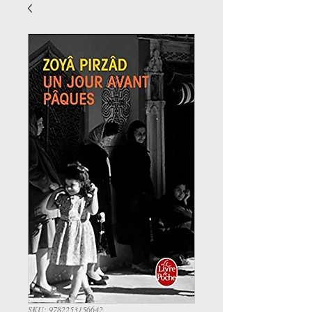
SKU: 9782253156642