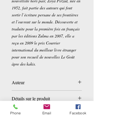
nouvelliste hors pair, Zoyâ Pirzâd, née en
1952, fait partie des auteurs qui font
sortir l’écriture persane de ses frontières
et l’ouvrent sur le monde. Découverte et
traduite pour la première fois en français
par les éditions Zulma en 2007, elle a
reçu en 2009 le prix Courrier
international du meilleur livre étranger
pour son recueil de nouvelles Le Goût
âpre des kakis.
Auteur
Zoya Pirzad
Détails sur le produit
Poche:
160 pages
Phone
Email
Facebook
Editeur :
Le Livre de Poche (12 mai
2010)
Collection :
Littérature & Documents