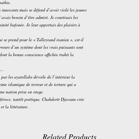
pathie.
 innocents mais se défend d’avoir violé les jeunes
’avais besoin d’être admiré. Je courtisais les
nité bafouée. Je leur apportais des plaisirs à
ui se prend pour le « Talleyrand iranien », est-il
reurs d’un système dont les vrais puissants sont
ont la bonne conscience affichée trahit la
er…
ar les ayatollahs dévoile de l’intérieur la
gime islamique de terreur et de torture qui a
ne nation prise en otage.
féroce, tantôt poétique, Chahdortt Djavann crée
t la littérature.
Related Products