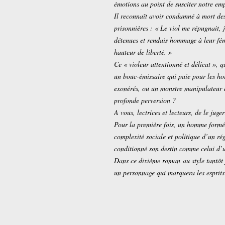
émotions au point de susciter notre em
Il reconnaît avoir condamné à mort des
prisonnières : « Le viol me répugnait, j
détenues et rendais hommage à leur fémi
hauteur de liberté. »
Ce « violeur attentionné et délicat », q
un bouc-émissaire qui paie pour les hor
exonérés, ou un monstre manipulateur d
profonde perversion ?
A vous, lectrices et lecteurs, de le jug
Pour la première fois, un homme formé p
complexité sociale et politique d’un ré
conditionné son destin comme celui d’u
Dans ce dixième roman au style tantôt 
un personnage qui marquera les esprits e