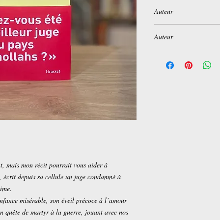
Auteur
Chahdortt Djavann
Auteur
Éditeur ‏ : ‎
Grasset
Date de publication ‏ 
Langue ‏ : ‎
Français
ISBN-13 ‏ : ‎
978-2246
Poids de l'article ‏ :
‎ 2
Dimensions ‏ : ‎
14.3 x 1
t, mais mon récit pourrait vous aider à
, écrit depuis sa cellule un juge condamné à
gime.
enfance misérable, son éveil précoce à l’amour
n quête de martyr à la guerre, jouant avec nos