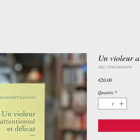
Un violeur at
SKU: 9782246830399
Price
€20.00
Quantity
*