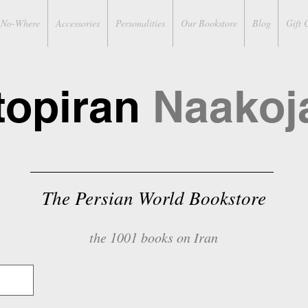
No-Where
Accessories
Personalities
Our Bookstore
Blog
Gift 
topiran
Naakoj
The Persian World Bookstore
the 1001 books on Iran