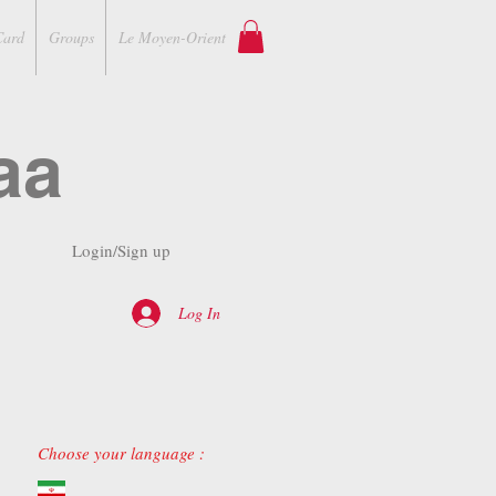
Card
Groups
Le Moyen-Orient
aa
Login/Sign up
Log In
Choose your language :