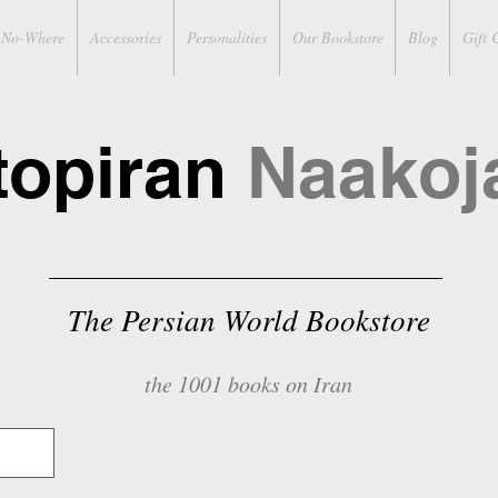
No-Where
Accessories
Personalities
Our Bookstore
Blog
Gift 
topiran
Naakoj
The Persian World Bookstore
the 1001 books on Iran