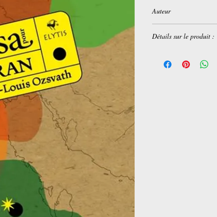
Auteur
Jean-Louis Ozsvath
Détails sur le produit :
Auteur
Jean-Louis Ozsvath
Editeur
Elytis Eds
Date de parution
31/05/2024
Collection
Visa Pour Le Monde
EAN
9782356393913
Poids
0,1060kg
ISBN
2356393919
Illustration
Photos couleur
Nombre de pages