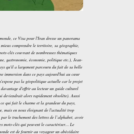
122
Format
11,00 x 17,00 x 1,50 c
SKU
5487800
le monde, ce Visa pour l'Iran dresse un panorama
 mieux comprendre le territoire, sa géographie,
0 mots-clés couvrant de nombreuses thématiques
ine, gastronomie, économie, politique etc.), Jean-
ys qu'il a largement parcouru du fait de sa belle
une immersion dans ce pays aujourd'hui au cœur
expose pas la géopolitique actuelle car le projet
 davantage d'offrir au lecteur un guide culturel
 qui deviendrait alors rapidement obsolète). Aussi
 ce qui fait le charme et la grandeur du pays,
, mais en nous éloignant de l'actualité trop
 par le truchement des lettres de l’alphabet, avoir
s mots-clés qui peuvent le caractériser… Le
 monde est de fournir au voyageur un abécédaire