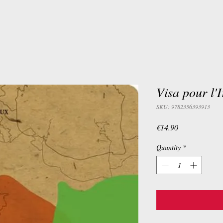
Visa pour l'
SKU: 9782356393913
Price
€14.90
Quantity
*