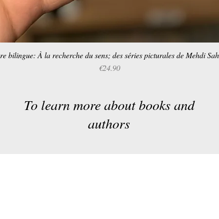
re bilingue: À la recherche du sens; des séries picturales de Mehdi Sa
Quick View
Price
€24.90
To learn more about books and
authors