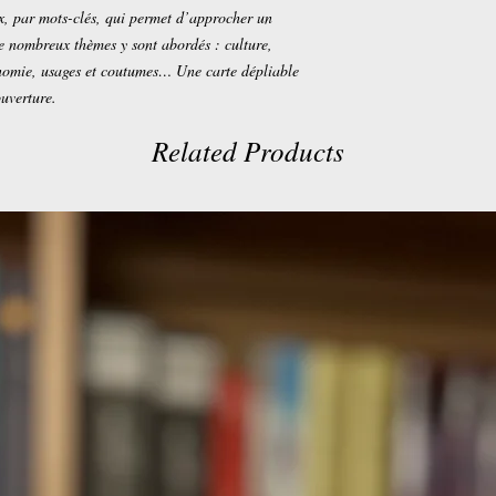
x, par mots-clés, qui permet d’approcher un
e nombreux thèmes y sont abordés : culture,
onomie, usages et coutumes… Une carte dépliable
ouverture.
Related Products