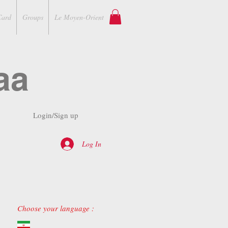
Card
Groups
Le Moyen-Orient
aa
Login/Sign up
Log In
Choose your language :