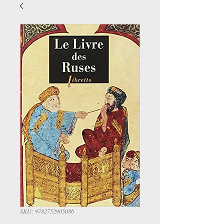
SKU: 9782752905086